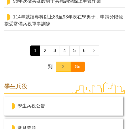
96年次徵兵及齡男子兵籍調查線上申報作業
114年就讀專科以上83至93年次在學男子，申請分階段
接受常備兵役軍事訓練
1
2
3
4
5
6
>
到
Go
學生兵役
學生兵役公告
常見問題