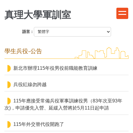
跳
到
真理大學軍訓室
主
要
語言：
內
容
區
學生兵役-公告
新北市辦理115年役男役前職能教育訓練
兵役紅線勿跨越
115年應接受常備兵役軍事訓練役男（83年次至93年
次)，申請優先入營、延緩入營將於5月11日起申請
115年外交替代役開跑了