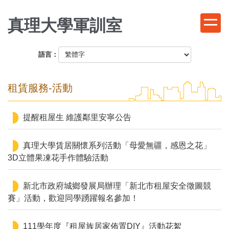
跳
到
真理大學軍訓室
主
要
語言：
內
容
區
租賃服務-活動
提醒租屋生 維護鄰里安寧公告
真理大學賃居關懷系列活動「母愛無疆，感恩之花」
3D立體果凍花手作體驗活動
新北市政府城鄉發展局辦理「新北市租屋安全徵圖競
賽」活動，歡迎同學踴躍報名參加！
111學年度『租屋族居家佈置DIY』活動花絮