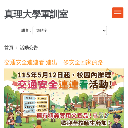
跳
到
真理大學軍訓室
主
要
語言：
內
容
區
首頁
活動公告
交通安全連連看 連出一條安全回家的路