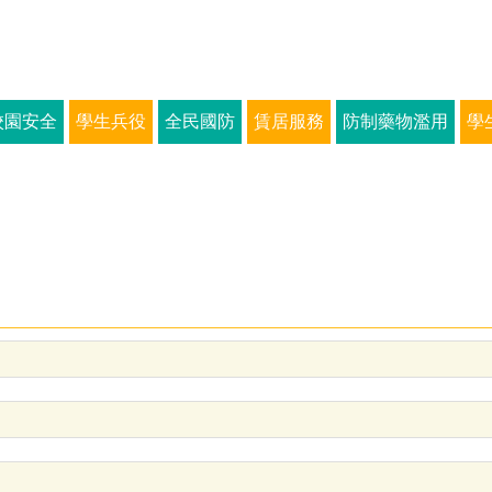
校園安全
學生兵役
全民國防
賃居服務
防制藥物濫用
學